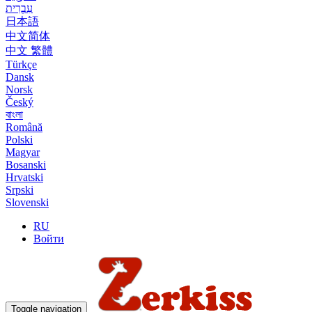
עִבְרִית
日本語
中文简体
中文 繁體
Türkçe
Dansk
Norsk
Český
বাংলা
Română
Polski
Magyar
Bosanski
Hrvatski
Srpski
Slovenski
RU
Войти
Toggle navigation